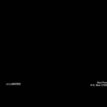
Dan Fon
verve
MATRIX
P.O. Box 1792